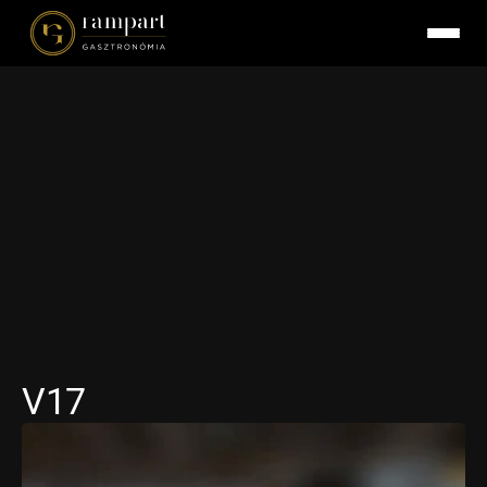
V17
KANTIN