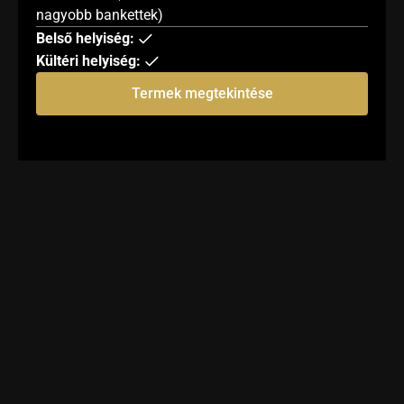
nagyobb bankettek)
Belső helyiség:
Kültéri helyiség:
Termek megtekintése
Egyedi
és
exklúzív
termek
TERMEK