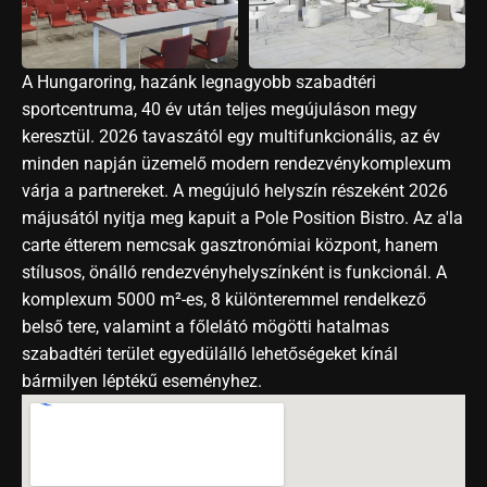
A Hungaroring, hazánk legnagyobb szabadtéri 
sportcentruma, 40 év után teljes megújuláson megy 
keresztül. 2026 tavaszától egy multifunkcionális, az év 
minden napján üzemelő modern rendezvénykomplexum 
várja a partnereket. A megújuló helyszín részeként 2026 
májusától nyitja meg kapuit a Pole Position Bistro. Az a'la 
carte étterem nemcsak gasztronómiai központ, hanem 
stílusos, önálló rendezvényhelyszínként is funkcionál. A 
komplexum 5000 m²-es, 8 különteremmel rendelkező 
belső tere, valamint a főlelátó mögötti hatalmas 
szabadtéri terület egyedülálló lehetőségeket kínál 
bármilyen léptékű eseményhez.