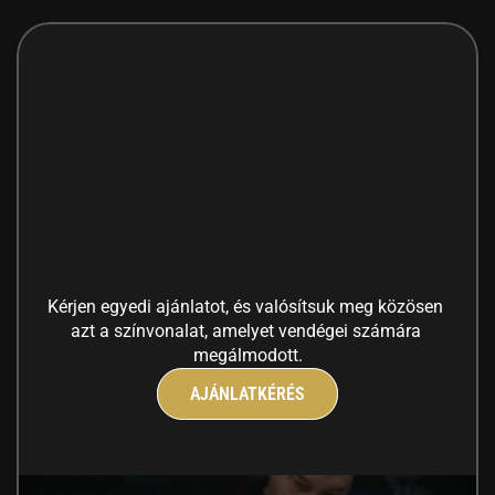
Tervezzük
meg
együtt
az
Ön
eseményét!
Kérjen egyedi ajánlatot, és valósítsuk meg közösen 
azt a színvonalat, amelyet vendégei számára 
megálmodott.
AJÁNLATKÉRÉS